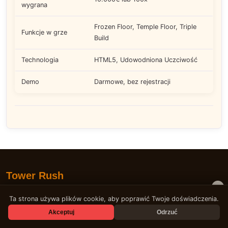
wygrana
Frozen Floor, Temple Floor, Triple
Funkcje w grze
Build
Technologia
HTML5, Udowodniona Uczciwość
Demo
Darmowe, bez rejestracji
Tower Rush
×
Pełny przewodnik po grze Crash Tower Rush od Galaxsys.
Ta strona używa plików cookie, aby poprawić Twoje doświadczenia.
GRAJ Z
EKSKLUZYWNYM BONUSEM
🇩🇪
Akceptuj
Odrzuć
Bonusy
Opinie
FAQ
FAQ
43
grają
15:25
🌍
Zaakceptowano ✓