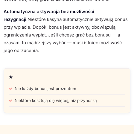
Automatyczna aktywacja bez możliwości
rezygnacji.
Niektóre kasyna automatycznie aktywują bonus
przy wpłacie. Dopóki bonus jest aktywny, obowiązują
ograniczenia wypłat. Jeśli chcesz grać bez bonusu — a
czasami to mądrzejszy wybór — musi istnieć możliwość
jego odrzucenia.
★
Nie każdy bonus jest prezentem
Niektóre kosztują cię więcej, niż przynoszą