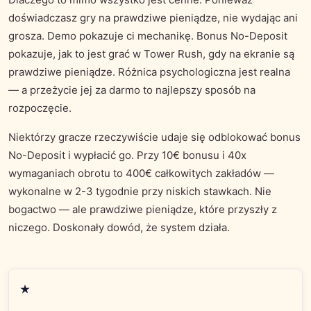
doświadczasz gry na prawdziwe pieniądze, nie wydając ani
grosza. Demo pokazuje ci mechanikę. Bonus No-Deposit
pokazuje, jak to jest grać w Tower Rush, gdy na ekranie są
prawdziwe pieniądze. Różnica psychologiczna jest realna
— a przeżycie jej za darmo to najlepszy sposób na
rozpoczęcie.
Niektórzy gracze rzeczywiście udaje się odblokować bonus
No-Deposit i wypłacić go. Przy 10€ bonusu i 40x
wymaganiach obrotu to 400€ całkowitych zakładów —
wykonalne w 2-3 tygodnie przy niskich stawkach. Nie
bogactwo — ale prawdziwe pieniądze, które przyszły z
niczego. Doskonały dowód, że system działa.
★