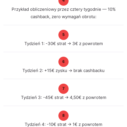
4
Przykład obliczeniowy przez cztery tygodnie — 10%
cashback, zero wymagań obrotu:
5
Tydzień 1: -30€ strat → 3€ z powrotem
6
Tydzień 2: +15€ zysku → brak cashbacku
7
Tydzień 3: -45€ strat → 4,50€ z powrotem
8
Tydzień 4: -10€ strat → 1€ z powrotem