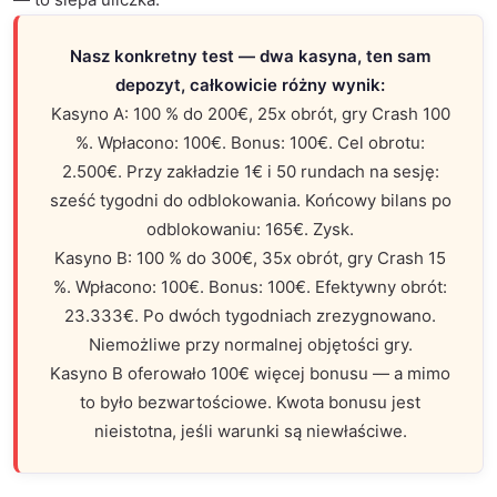
Nasz konkretny test — dwa kasyna, ten sam
depozyt, całkowicie różny wynik:
Kasyno A: 100 % do 200€, 25x obrót, gry Crash 100
%. Wpłacono: 100€. Bonus: 100€. Cel obrotu:
2.500€. Przy zakładzie 1€ i 50 rundach na sesję:
sześć tygodni do odblokowania. Końcowy bilans po
odblokowaniu: 165€. Zysk.
Kasyno B: 100 % do 300€, 35x obrót, gry Crash 15
%. Wpłacono: 100€. Bonus: 100€. Efektywny obrót:
23.333€. Po dwóch tygodniach zrezygnowano.
Niemożliwe przy normalnej objętości gry.
Kasyno B oferowało 100€ więcej bonusu — a mimo
to było bezwartościowe. Kwota bonusu jest
nieistotna, jeśli warunki są niewłaściwe.