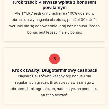
Krok trzeci: Pierwsza wpłata z bonusem
powitalnym
Ale TYLKO jeśli gry crash mają 100% udziału w
obrocie, a wymagania obrotu są poniżej 30x. Jeśli
warunki nie są odpowiednie: graj bez bonusu. Żaden
bonus jest lepszy niż zły bonus.
5
Krok czwarty: Długoterminowy cashback
Najbardziej zrównoważony typ bonusu dla
regularnych graczy. Brak stresu związanego z
obrotem, brak ograniczeń, automatyczna poduszka
strat co tydzień.