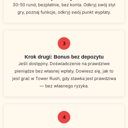
30-50 rund, bezpłatnie, bez konta. Odkryj swój styl
gry, poznaj funkcje, odkryj swój punkt wypłaty.
3
Krok drugi: Bonus bez depozytu
Jeśli dostępny. Doświadczenie na prawdziwe
pieniądze bez własnej wpłaty. Dowiesz się, jak to
jest grać w Tower Rush, gdy stawka jest prawdziwa
— bez własnego ryzyka.
4