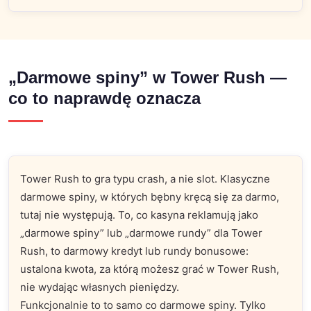
„Darmowe spiny” w Tower Rush —
co to naprawdę oznacza
Tower Rush to gra typu crash, a nie slot. Klasyczne
darmowe spiny, w których bębny kręcą się za darmo,
tutaj nie występują. To, co kasyna reklamują jako
„darmowe spiny” lub „darmowe rundy” dla Tower
Rush, to darmowy kredyt lub rundy bonusowe:
ustalona kwota, za którą możesz grać w Tower Rush,
nie wydając własnych pieniędzy.
Funkcjonalnie to to samo co darmowe spiny. Tylko