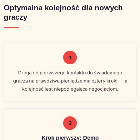
Optymalna kolejność dla nowych
graczy
1
Droga od pierwszego kontaktu do świadomego
gracza na prawdziwe pieniądze ma cztery kroki — a
kolejność jest niepodlegająca negocjacjom.
2
Krok pierwszy: Demo