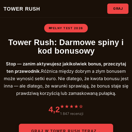
TOWER RUSH
GRAJ
PEŁNY TEST 2026
Tower Rush: Darmowe spiny i
kod bonusowy
Stop — zanim aktywujesz jakikolwiek bonus, przeczytaj
ten przewodnik.
Różnica między dobrym a złym bonusem
może wynosić setki euro. Nie dlatego, że kwota bonusu jest
inna — ale dlatego, że warunki sprawiają, że bonus staje się
prawdziwą korzyścią lub zamaskowaną pułapką.
★★★★☆
4,2
1 847 recenzji
GRAJ W TOWER RUSH TERAZ