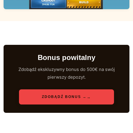
Bonus powitalny
Zdobądź ekskluzywny bonus do 500€ na swój
pierwszy depozyt.
ZDOBĄDŹ BONUS →