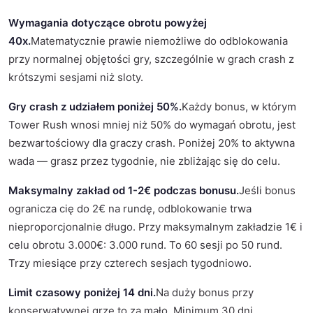
Wymagania dotyczące obrotu powyżej
40x.
Matematycznie prawie niemożliwe do odblokowania
przy normalnej objętości gry, szczególnie w grach crash z
krótszymi sesjami niż sloty.
Gry crash z udziałem poniżej 50%.
Każdy bonus, w którym
Tower Rush wnosi mniej niż 50% do wymagań obrotu, jest
bezwartościowy dla graczy crash. Poniżej 20% to aktywna
wada — grasz przez tygodnie, nie zbliżając się do celu.
Maksymalny zakład od 1-2€ podczas bonusu.
Jeśli bonus
ogranicza cię do 2€ na rundę, odblokowanie trwa
nieproporcjonalnie długo. Przy maksymalnym zakładzie 1€ i
celu obrotu 3.000€: 3.000 rund. To 60 sesji po 50 rund.
Trzy miesiące przy czterech sesjach tygodniowo.
Limit czasowy poniżej 14 dni.
Na duży bonus przy
konserwatywnej grze to za mało. Minimum 30 dni.